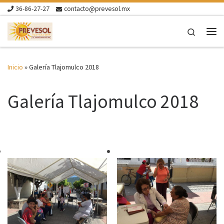
36-86-27-27
contacto@prevesol.mx
Skip to content
Search
Me
Inicio
»
Galería Tlajomulco 2018
Galería Tlajomulco 2018